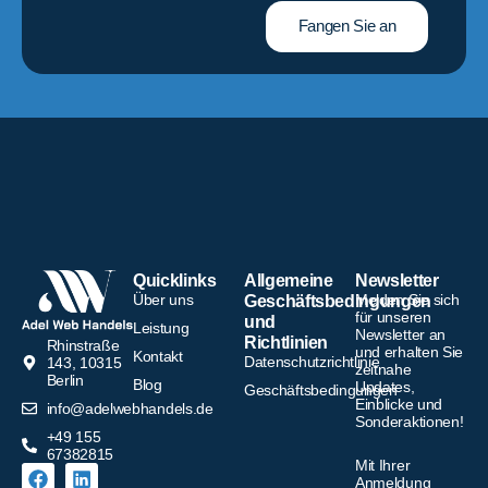
Fangen Sie an
Quicklinks
Allgemeine
Newsletter
Über uns
Melden Sie sich
Geschäftsbedingungen
für unseren
und
Leistung
Newsletter an
Richtlinien
Rhinstraße
und erhalten Sie
Kontakt
Datenschutzrichtlinie
143, 10315
zeitnahe
Berlin
Blog
Updates,
Geschäftsbedingungen
Einblicke und
info@adelwebhandels.de
Sonderaktionen!
+49 155
67382815
Mit Ihrer
Anmeldung