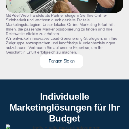
Mit Adel Web Handels als Partner steigern Sie Ihre Online-
Sichtbarkeit und wachsen durch gezielte Digitale
Marketingstrategien. Unser lokales Online Marketing Erfurt hilft
Ihnen, die passende Markenpositionierung zu finden und Ihre
Reichweite effektiv zu erhöhen.
Wir entwickeln innovative Lead-Generierung-Strategien, um Ihre
Zielgruppe anzusprechen und langfristige Kundenbeziehungen
aufzubauen. Vertrauen Sie auf unsere Expertise, um Ihr
Geschäft in Erfurt erfolgreich zu machen.
Fangen Sie an
Individuelle
Marketinglösungen für Ihr
Budget