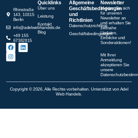
Quicklinks
Allgemeine
Newsletter
Über uns
Melden Sie sich
Geschäftsbedingungen
Rhinstraße
für unseren
und
143, 10315
Leistung
Newsletter an
Berlin
Richtlinien
und erhalten Sie
Kontakt
Datenschutzrichtlinie
info@adelwebhandels.de
zeitnahe
Blog
Updates,
Geschäftsbedingungen
+49 155
Einblicke und
67382815
Sonderaktionen!
Mit Ihrer
Anmeldung
akzeptieren Sie
unsere
Datenschutzbesti
Copyright © 2026, Alle Rechte vorbehalten. Unterstützt von Adel
Web Handels.