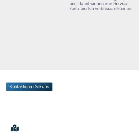
uns, damit wir unseren Service
kontinuierlich verbessern können.
Kontaktieren Sie uns
Lassen Sie sich von
unserem Team beraten
auf einen Klick, erreichen Sie unsere Experte
Location
Rhinstraße 143, 10315 Berlin