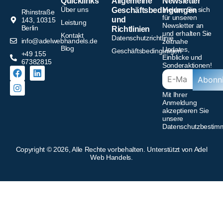
Quicklinks
Allgemeine
Newsletter
Über uns
Melden Sie sich
Geschäftsbedingungen
Rhinstraße
für unseren
und
143, 10315
Leistung
Newsletter an
Berlin
Richtlinien
und erhalten Sie
Kontakt
Datenschutzrichtlinie
info@adelwebhandels.de
zeitnahe
Blog
Updates,
Geschäftsbedingungen
+49 155
Einblicke und
67382815
Sonderaktionen!
Abonn
Mit Ihrer
Anmeldung
akzeptieren Sie
unsere
Datenschutzbesti
Copyright © 2026, Alle Rechte vorbehalten. Unterstützt von Adel
Web Handels.